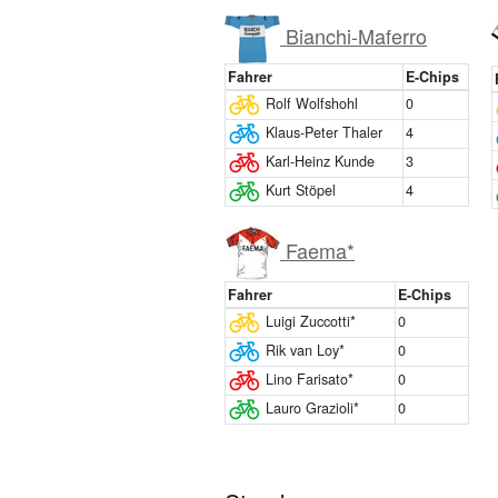
Bianchi-Maferro
Fahrer
E-Chips
Rolf Wolfshohl
0
Klaus-Peter Thaler
4
Karl-Heinz Kunde
3
Kurt Stöpel
4
Faema*
Fahrer
E-Chips
Luigi Zuccotti*
0
Rik van Loy*
0
Lino Farisato*
0
Lauro Grazioli*
0