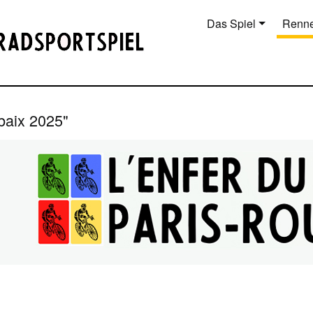
Das Spiel
Renne
baix 2025"