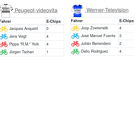
Werner-Television
Peugeot-videovita
Fahrer
E-Chips
Fahrer
E-Chips
Joop Zoetemelk
4
Jacques Anquetil
0
José Manuel Fuente
3
Jens Voigt
4
Julián Berrendero
2
Pippa "R.M." York
4
Delio Rodriguez
4
Jürgen Tschan
1