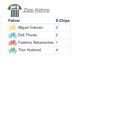
Zipp-Kelme
Fahrer
E-Chips
Miguel Indurain
0
Didi Thurau
2
Federico Bahamontes
1
Thor Hushovd
4