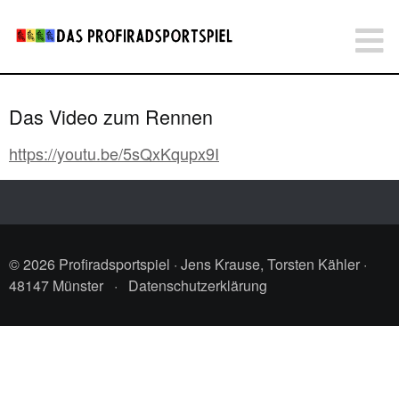
Das Video zum Rennen
https://youtu.be/5sQxKqupx9I
© 2026 Profiradsportspiel · Jens Krause, Torsten Kähler ·
48147 Münster
·
Datenschutzerklärung