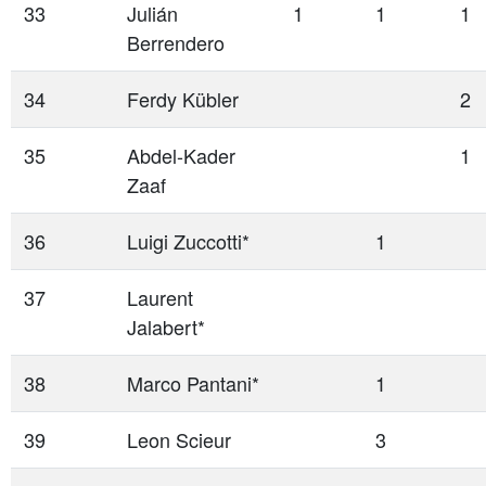
33
Julián
1
1
1
Berrendero
34
Ferdy Kübler
2
35
Abdel-Kader
1
Zaaf
36
Luigi Zuccotti*
1
37
Laurent
Jalabert*
38
Marco Pantani*
1
39
Leon Scieur
3