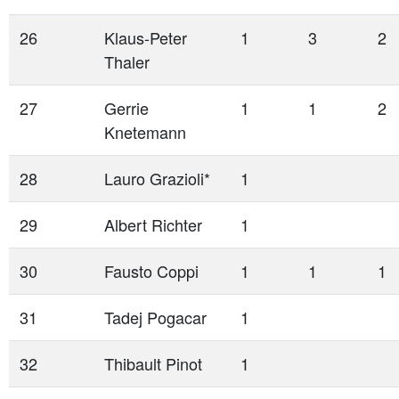
26
Klaus-Peter
1
3
2
Thaler
27
Gerrie
1
1
2
Knetemann
28
Lauro Grazioli*
1
29
Albert Richter
1
30
Fausto Coppi
1
1
1
31
Tadej Pogacar
1
32
Thibault Pinot
1