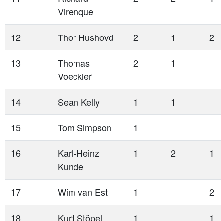
Virenque
12
Thor Hushovd
2
1
2
13
Thomas
2
1
Voeckler
14
Sean Kelly
1
1
15
Tom Simpson
1
16
Karl-Heinz
1
2
1
Kunde
17
Wim van Est
1
2
18
Kurt Stöpel
1
1