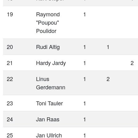
19
Raymond
1
"Poupou"
Poulidor
20
Rudi Altig
1
1
21
Hardy Jardy
1
2
22
Linus
1
2
Gerdemann
23
Toni Tauler
1
24
Jan Raas
1
25
Jan Ullrich
1