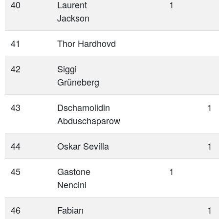
40
Laurent
1
Jackson
41
Thor Hardhovd
42
Siggi
Grüneberg
43
Dschamolidin
1
Abduschaparow
44
Oskar Sevilla
1
45
Gastone
1
Nencini
46
Fabian
1