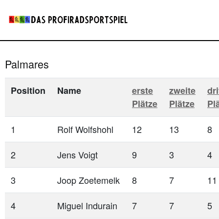
Palmares
Position
Name
erste
zweite
dri
Plätze
Plätze
Pl
1
Rolf Wolfshohl
12
13
8
2
Jens Voigt
9
3
4
3
Joop Zoetemelk
8
7
11
4
Miguel Indurain
7
7
5