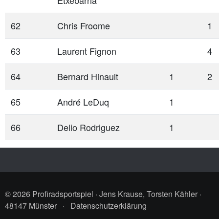
Etxebarria
62
Chris Froome
1
63
Laurent Fignon
4
64
Bernard Hinault
1
2
65
André LeDuq
1
66
Delio Rodriguez
1
© 2026 Profiradsportspiel · Jens Krause, Torsten Kähler ·
48147 Münster
·
Datenschutzerklärung