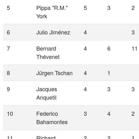
5
Pippa "R.M."
5
3
2
York
6
Julio Jiménez
4
3
7
Bernard
4
6
11
Thévenet
8
Jürgen Tschan
4
1
9
Jacques
4
3
3
Anquetil
10
Federico
3
4
2
Bahamontes
11
Richard
2
2
1