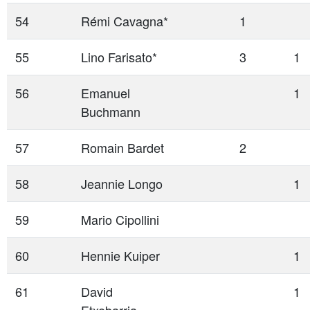
54
Rémi Cavagna*
1
55
Lino Farisato*
3
1
56
Emanuel
1
Buchmann
57
Romain Bardet
2
58
Jeannie Longo
1
59
Mario Cipollini
60
Hennie Kuiper
1
61
David
1