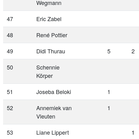
Wegmann
47
Eric Zabel
48
René Pottier
49
Didi Thurau
5
2
50
Schennie
Körper
51
Joseba Beloki
1
52
Annemiek van
1
Vleuten
53
Liane Lippert
1