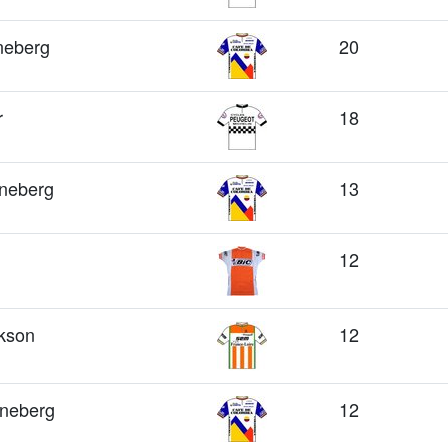
neberg
20
r
18
neberg
13
12
kson
12
neberg
12