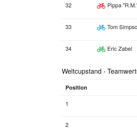
32
Pippa "R.M.
33
Tom Simps
34
Eric Zabel
Weltcupstand - Teamwer
Position
1
2