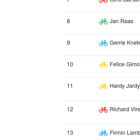
8
Jan Raas
9
Gerrie Kne
10
Felice Gimo
11
Hardy Jardy
12
Richard Vir
13
Firmin Lamb