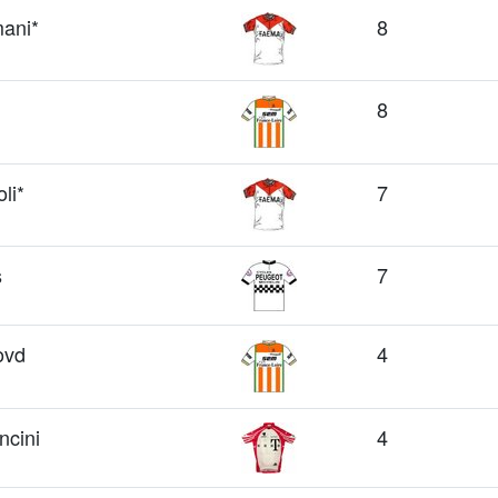
ani*
8
8
li*
7
s
7
ovd
4
cini
4