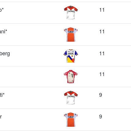
o*
11
ni*
11
berg
11
11
ti*
9
r
9