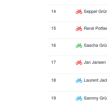
14
Seppel Grü
15
René Pottie
16
Sascha Grü
17
Jan Jansen
18
Laurent Jac
19
Sammy Grü