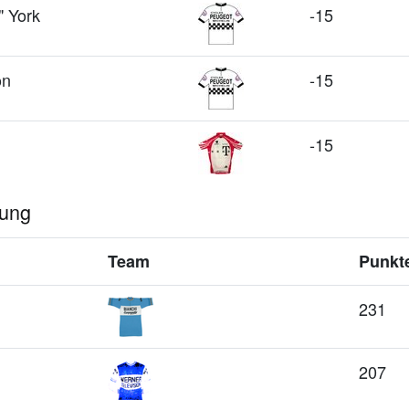
" York
-15
on
-15
-15
tung
Team
Punkt
231
207