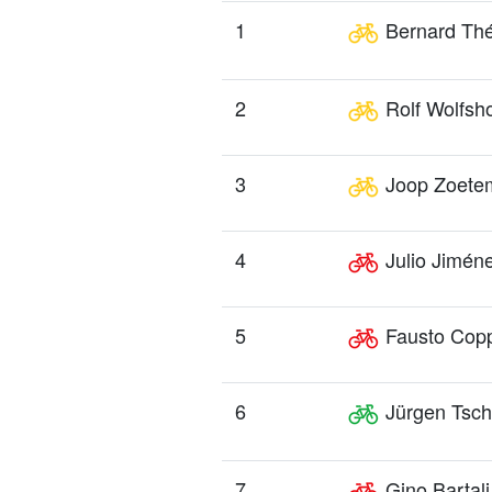
1
Bernard Th
2
Rolf Wolfsh
3
Joop Zoete
4
Julio Jimén
5
Fausto Copp
6
Jürgen Tsc
7
Gino Bartali