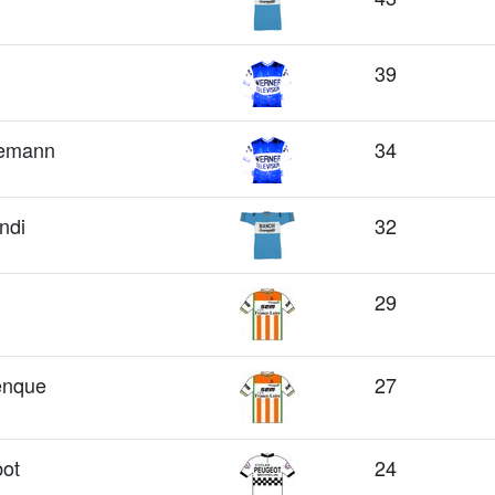
39
temann
34
ndi
32
29
enque
27
ot
24