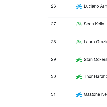
26
Luciano Arm
27
Sean Kelly
28
Lauro Grazio
29
Stan Ocker
30
Thor Hardh
31
Gastone Nen