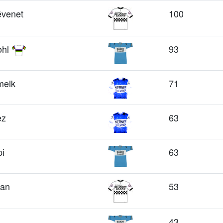
évenet
100
ohl
93
melk
71
ez
63
i
63
han
53
43