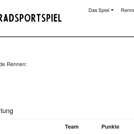
Das Spiel
Renne
nde Rennen:
rtung
Team
Punkte