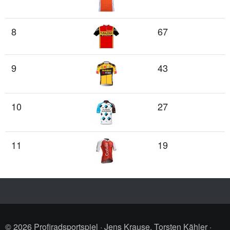
8
67
9
43
10
27
11
19
© 2026 Profiradsportspiel · Jens Krause, Torsten Kähler ·