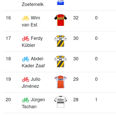
Zoetemelk
16
Wim
32
0
van Est
17
Ferdy
30
0
Kübler
18
Abdel-
30
0
Kader Zaaf
19
Julio
29
0
Jiménez
20
Jürgen
28
1
Tschan