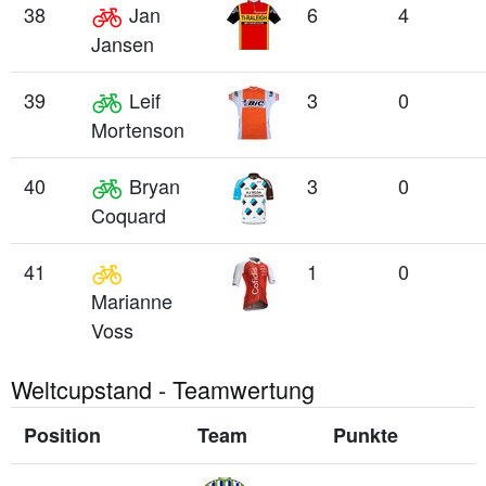
38
Jan
6
4
Jansen
39
Leif
3
0
Mortenson
40
Bryan
3
0
Coquard
41
1
0
Marianne
Voss
Weltcupstand - Teamwertung
Position
Team
Punkte