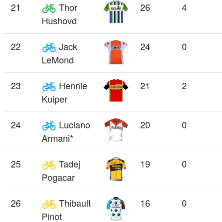
21
Thor
26
4
Hushovd
22
Jack
24
0
LeMond
23
Hennie
21
2
Kuiper
24
Luciano
20
0
Armani*
25
Tadej
19
0
Pogacar
26
Thibault
16
0
Pinot