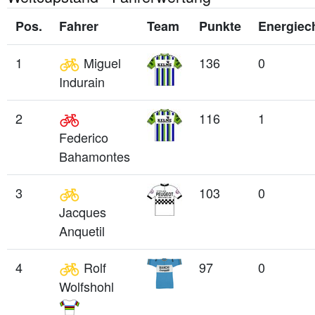
Pos.
Fahrer
Team
Punkte
Energiec
1
Miguel
136
0
Indurain
2
116
1
Federico
Bahamontes
3
103
0
Jacques
Anquetil
4
Rolf
97
0
Wolfshohl