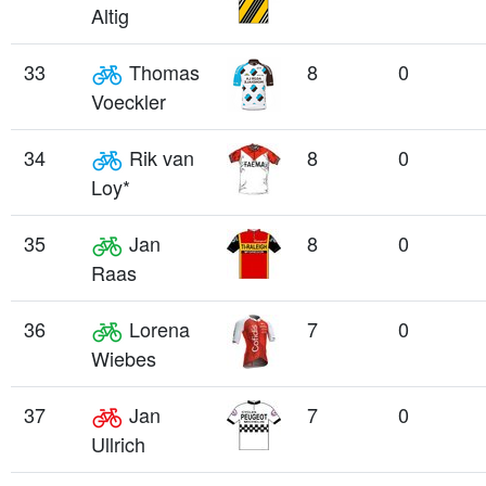
Altig
33
Thomas
8
0
Voeckler
34
Rik van
8
0
Loy*
35
Jan
8
0
Raas
36
Lorena
7
0
Wiebes
37
Jan
7
0
Ullrich