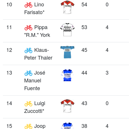
10
Lino
54
0
Farisato*
11
Pippa
53
4
"R.M." York
12
Klaus-
45
4
Peter Thaler
13
José
44
3
Manuel
Fuente
14
Luigi
43
0
Zuccotti*
15
Joop
38
4