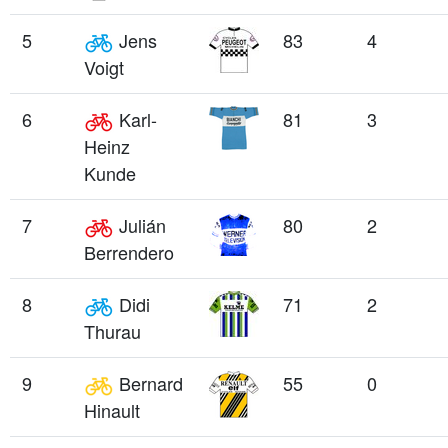
5
Jens
83
4
Voigt
6
Karl-
81
3
Heinz
Kunde
7
Julián
80
2
Berrendero
8
Didi
71
2
Thurau
9
Bernard
55
0
Hinault