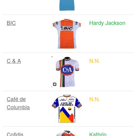
BIC
Hardy Jackson
C & A
N.N.
Café de
N.N.
Columbia
Cofidis
Kathrin