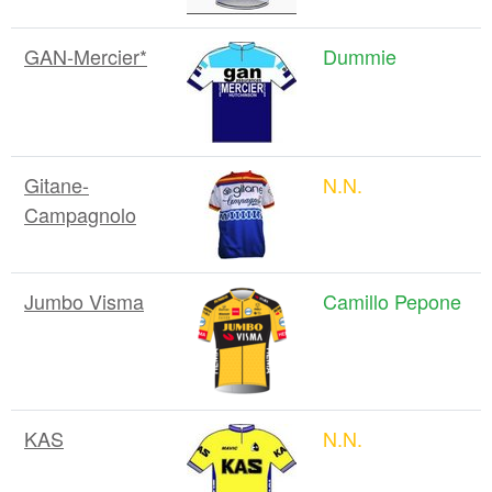
GAN-Mercier*
Dummie
Gitane-
N.N.
Campagnolo
Jumbo Visma
Camillo Pepone
KAS
N.N.