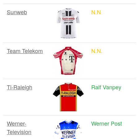
Sunweb
N.N
Team Telekom
N.N.
Ti-Raleigh
Ralf Vanpey
Werner-
Werner Post
Television