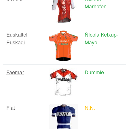
Marhofen
Euskaltel
Ñícola Ketxup-
Euskadi
Mayo
Faema*
Dummie
Fiat
N.N.