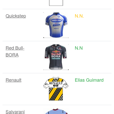
Quickstep
N.N.
Red Bull-
N.N
BORA
Renault
Elias Guimard
Salvarani