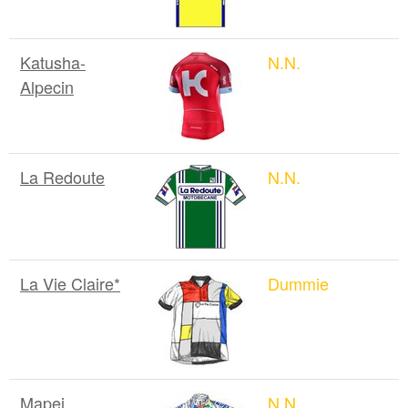
Katusha-
N.N.
Alpecin
La Redoute
N.N.
La Vie Claire*
Dummie
Mapei
N.N.