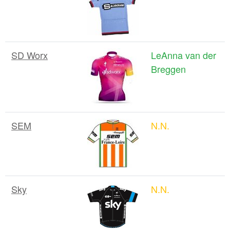
SD Worx
LeAnna van der
Breggen
SEM
N.N.
Sky
N.N.