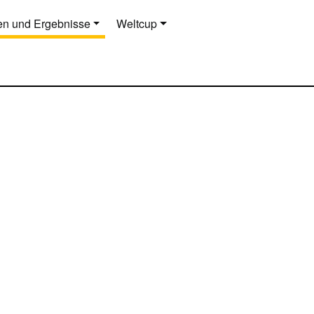
n und Ergebnisse
Weltcup