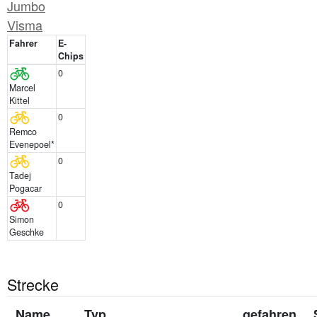
Jumbo
Visma
Fahrer
E-
Chips
0
Marcel
Kittel
0
Remco
Evenepoel*
0
Tadej
Pogacar
0
Simon
Geschke
Strecke
Name
Typ
gefahren