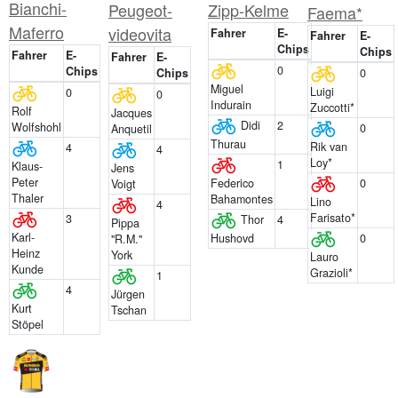
Bianchi-
Peugeot-
Zipp-Kelme
Faema*
Maferro
videovita
Fahrer
E-
Fahrer
E-
Chips
Chips
Fahrer
E-
Fahrer
E-
0
Chips
Chips
0
Miguel
Luigi
0
0
Indurain
Zuccotti*
Rolf
Jacques
Didi
2
Wolfshohl
0
Anquetil
Thurau
Rik van
4
4
Loy*
1
Klaus-
Jens
Peter
0
Federico
Voigt
Thaler
Bahamontes
Lino
4
Farisato*
3
Thor
4
Pippa
Karl-
0
Hushovd
"R.M."
Heinz
York
Lauro
Kunde
Grazioli*
1
4
Jürgen
Kurt
Tschan
Stöpel