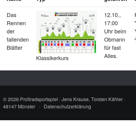
Das
12.10.,
Rennen
17:00
der
Uhr beim
fallenden
Obmann
Blätter
für fast
Alles.
Klassikerkurs
© 2026 Profiradsportspiel · Jens Krause, Torsten Kähler ·
48147 Münster
·
Datenschutzerklärung