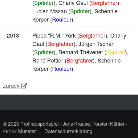
(
Sprinter
), Charly Gaul (
Bergfahrer
),
Lucien Mazan (
Sprinter
), Schennie
Körper (
Rouleur
)
2013
Pippa "R.M." York (
Bergfahrer
), Charly
Gaul (
Bergfahrer
), Jürgen Tschan
(
Sprinter
), Bernard Thévenet (
Kapitän
),
René Pottier (
Bergfahrer
), Schennie
Körper (
Rouleur
)
zurück
© 2026 Profiradsportspiel · Jens Krause, Torsten Kähler ·
48147 Münster
·
Datenschutzerklärung