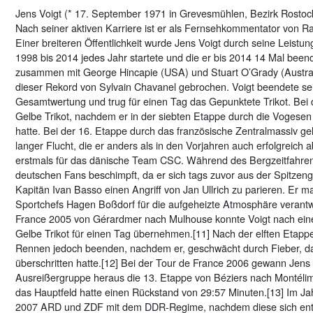
Jens Voigt (* 17. September 1971 in Grevesmühlen, Bezirk Rostock
Nach seiner aktiven Karriere ist er als Fernsehkommentator von R
Einer breiteren Öffentlichkeit wurde Jens Voigt durch seine Leistu
1998 bis 2014 jedes Jahr startete und die er bis 2014 14 Mal been
zusammen mit George Hincapie (USA) und Stuart O’Grady (Austral
dieser Rekord von Sylvain Chavanel gebrochen. Voigt beendete se
Gesamtwertung und trug für einen Tag das Gepunktete Trikot. Bei 
Gelbe Trikot, nachdem er in der siebten Etappe durch die Vogesen 
hatte. Bei der 16. Etappe durch das französische Zentralmassiv gel
langer Flucht, die er anders als in den Vorjahren auch erfolgreich a
erstmals für das dänische Team CSC. Während des Bergzeitfahren
deutschen Fans beschimpft, da er sich tags zuvor aus der Spitzeng
Kapitän Ivan Basso einen Angriff von Jan Ullrich zu parieren. E
Sportchefs Hagen Boßdorf für die aufgeheizte Atmosphäre verantwo
France 2005 von Gérardmer nach Mulhouse konnte Voigt nach eine
Gelbe Trikot für einen Tag übernehmen.[11] Nach der elften Etap
Rennen jedoch beenden, nachdem er, geschwächt durch Fieber, da
überschritten hatte.[12] Bei der Tour de France 2006 gewann Jens 
Ausreißergruppe heraus die 13. Etappe von Béziers nach Montélim
das Hauptfeld hatte einen Rückstand von 29:57 Minuten.[13] Im Ja
2007 ARD und ZDF mit dem DDR-Regime, nachdem diese sich ents