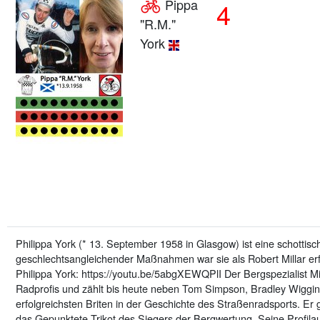
Pippa
4
"R.M."
York
Philippa York (* 13. September 1958 in Glasgow) ist eine schotti
geschlechtsangleichender Maßnahmen war sie als Robert Millar erf
Philippa York: https://youtu.be/5abgXEWQPlI Der Bergspezialist Mi
Radprofis und zählt bis heute neben Tom Simpson, Bradley Wiggi
erfolgreichsten Briten in der Geschichte des Straßenradsports. Er 
das Gepunktete Trikot des Siegers der Bergwertung. Seine Profila