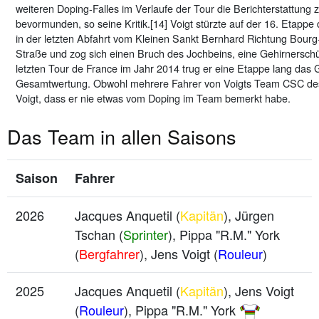
weiteren Doping-Falles im Verlaufe der Tour die Berichterstattun
bevormunden, so seine Kritik.[14] Voigt stürzte auf der 16. Etapp
in der letzten Abfahrt vom Kleinen Sankt Bernhard Richtung Bourg
Straße und zog sich einen Bruch des Jochbeins, eine Gehirnerschüt
letzten Tour de France im Jahr 2014 trug er eine Etappe lang das 
Gesamtwertung. Obwohl mehrere Fahrer von Voigts Team CSC des 
Voigt, dass er nie etwas vom Doping im Team bemerkt habe.
Das Team in allen Saisons
Saison
Fahrer
2026
Jacques Anquetil (
Kapitän
), Jürgen
Tschan (
Sprinter
), Pippa "R.M." York
(
Bergfahrer
), Jens Voigt (
Rouleur
)
2025
Jacques Anquetil (
Kapitän
), Jens Voigt
(
Rouleur
), Pippa "R.M." York