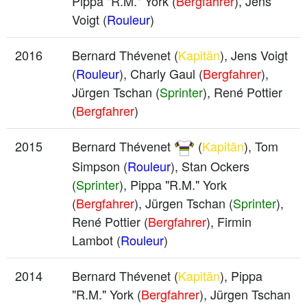
Pippa "R.M." York (
Bergfahrer
), Jens
Voigt (
Rouleur
)
2016
Bernard Thévenet (
Kapitän
), Jens Voigt
(
Rouleur
), Charly Gaul (
Bergfahrer
),
Jürgen Tschan (
Sprinter
), René Pottier
(
Bergfahrer
)
2015
Bernard Thévenet
(
Kapitän
), Tom
Simpson (
Rouleur
), Stan Ockers
(
Sprinter
), Pippa "R.M." York
(
Bergfahrer
), Jürgen Tschan (
Sprinter
),
René Pottier (
Bergfahrer
), Firmin
Lambot (
Rouleur
)
2014
Bernard Thévenet (
Kapitän
), Pippa
"R.M." York (
Bergfahrer
), Jürgen Tschan