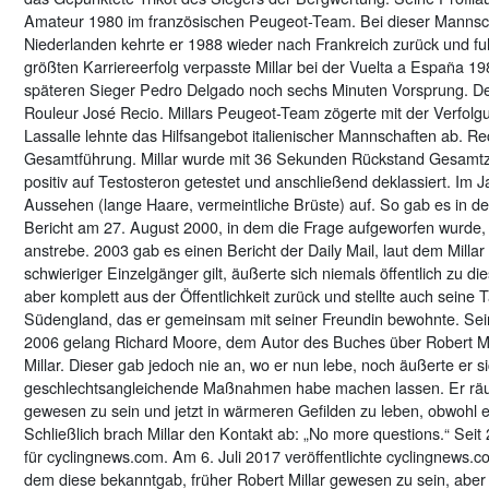
Amateur 1980 im französischen Peugeot-Team. Bei dieser Mannscha
Niederlanden kehrte er 1988 wieder nach Frankreich zurück und fu
größten Karriereerfolg verpasste Millar bei der Vuelta a España 19
späteren Sieger Pedro Delgado noch sechs Minuten Vorsprung. De
Rouleur José Recio. Millars Peugeot-Team zögerte mit der Verfolgun
Lassalle lehnte das Hilfsangebot italienischer Mannschaften ab. 
Gesamtführung. Millar wurde mit 36 Sekunden Rückstand Gesamtzwe
positiv auf Testosteron getestet und anschließend deklassiert. Im
Aussehen (lange Haare, vermeintliche Brüste) auf. So gab es in d
Bericht am 27. August 2000, in dem die Frage aufgeworfen wurde
anstrebe. 2003 gab es einen Bericht der Daily Mail, laut dem Millar 
schwieriger Einzelgänger gilt, äußerte sich niemals öffentlich zu 
aber komplett aus der Öffentlichkeit zurück und stellte auch seine T
Südengland, das er gemeinsam mit seiner Freundin bewohnte. Sein
2006 gelang Richard Moore, dem Autor des Buches über Robert Mil
Millar. Dieser gab jedoch nie an, wo er nun lebe, noch äußerte er 
geschlechtsangleichende Maßnahmen habe machen lassen. Er räumte
gewesen zu sein und jetzt in wärmeren Gefilden zu leben, obwohl er
Schließlich brach Millar den Kontakt ab: „No more questions.“ Seit
für cyclingnews.com. Am 6. Juli 2017 veröffentlichte cyclingnews.co
dem diese bekanntgab, früher Robert Millar gewesen zu sein, abe