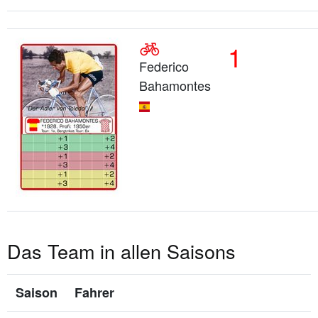
1
Federico
Bahamontes
Das Team in allen Saisons
Saison
Fahrer