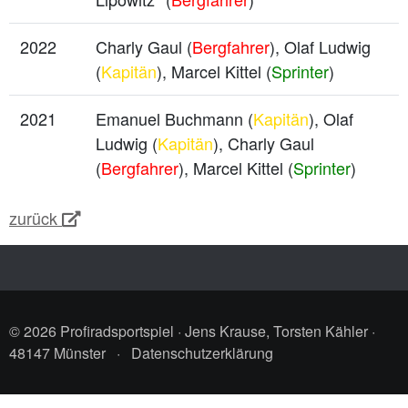
2022
Charly Gaul (
Bergfahrer
), Olaf Ludwig
(
Kapitän
), Marcel Kittel (
Sprinter
)
2021
Emanuel Buchmann (
Kapitän
), Olaf
Ludwig (
Kapitän
), Charly Gaul
(
Bergfahrer
), Marcel Kittel (
Sprinter
)
zurück
© 2026 Profiradsportspiel · Jens Krause, Torsten Kähler ·
48147 Münster
·
Datenschutzerklärung