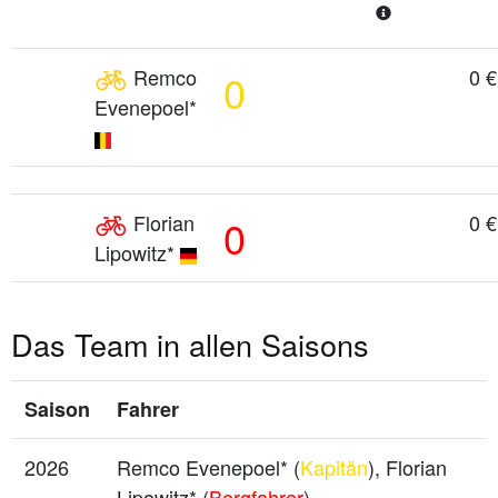
Remco
0 €
0
Evenepoel*
Florian
0 €
0
Lipowitz*
Das Team in allen Saisons
Saison
Fahrer
2026
Remco Evenepoel* (
Kapitän
), Florian
Lipowitz* (
Bergfahrer
)