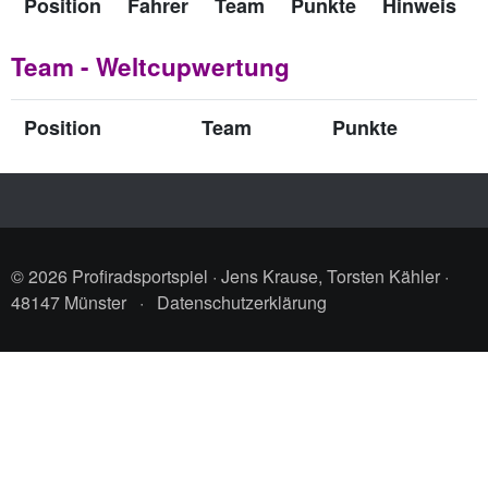
Position
Fahrer
Team
Punkte
Hinweis
Team - Weltcupwertung
Position
Team
Punkte
© 2026 Profiradsportspiel · Jens Krause, Torsten Kähler ·
48147 Münster
·
Datenschutzerklärung