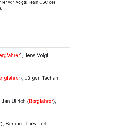
ahrer von Voigts Team CSC des
e.
ergfahrer
), Jens Voigt
ergfahrer
), Jürgen Tschan
, Jan Ullrich (
Bergfahrer
),
r
), Bernard Thévenet