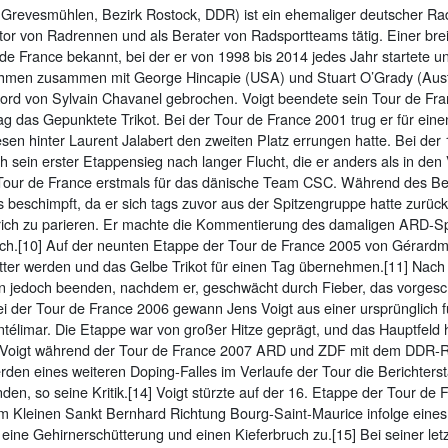
 Grevesmühlen, Bezirk Rostock, DDR) ist ein ehemaliger deutscher Rad
or von Radrennen und als Berater von Radsportteams tätig. Einer breit
de France bekannt, bei der er von 1998 bis 2014 jedes Jahr startete u
nahmen zusammen mit George Hincapie (USA) und Stuart O’Grady (Aust
ord von Sylvain Chavanel gebrochen. Voigt beendete sein Tour de Fra
g das Gepunktete Trikot. Bei der Tour de France 2001 trug er für ein
sen hinter Laurent Jalabert den zweiten Platz errungen hatte. Bei der
ch sein erster Etappensieg nach langer Flucht, die er anders als in den
ie Tour de France erstmals für das dänische Team CSC. Während des Be
beschimpft, da er sich tags zuvor aus der Spitzengruppe hatte zurückf
llrich zu parieren. Er machte die Kommentierung des damaligen ARD-S
ich.[10] Auf der neunten Etappe der Tour de France 2005 von Gérard
tter werden und das Gelbe Trikot für einen Tag übernehmen.[11] Nach
 jedoch beenden, nachdem er, geschwächt durch Fieber, das vorgesch
ei der Tour de France 2006 gewann Jens Voigt aus einer ursprünglich
télimar. Die Etappe war von großer Hitze geprägt, und das Hauptfeld 
ch Voigt während der Tour de France 2007 ARD und ZDF mit dem DDR-
den eines weiteren Doping-Falles im Verlaufe der Tour die Berichters
n, so seine Kritik.[14] Voigt stürzte auf der 16. Etappe der Tour de
vom Kleinen Sankt Bernhard Richtung Bourg-Saint-Maurice infolge eine
 eine Gehirnerschütterung und einen Kieferbruch zu.[15] Bei seiner le