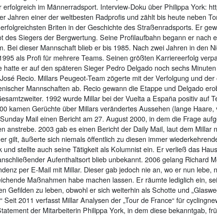
 erfolgreich im Männerradsport. Interview-Doku über Philippa York: 
80er Jahren einer der weltbesten Radprofis und zählt bis heute neben 
folgreichsten Briten in der Geschichte des Straßenradsports. Er gewa
t des Siegers der Bergwertung. Seine Profilaufbahn begann er nach e
 Bei dieser Mannschaft blieb er bis 1985. Nach zwei Jahren in den N
1995 als Profi für mehrere Teams. Seinen größten Karriereerfolg verpa
e hatte er auf den späteren Sieger Pedro Delgado noch sechs Minuten
sé Recio. Millars Peugeot-Team zögerte mit der Verfolgung und der ca
alienischer Mannschaften ab. Recio gewann die Etappe und Delgado ero
amtzweiter. 1992 wurde Millar bei der Vuelta a España positiv auf T
000 kamen Gerüchte über Millars verändertes Aussehen (lange Haare, v
 Sunday Mail einen Bericht am 27. August 2000, in dem die Frage aufg
nstrebe. 2003 gab es einen Bericht der Daily Mail, laut dem Millar n
nger gilt, äußerte sich niemals öffentlich zu diesen immer wiederkehren
ck und stellte auch seine Tätigkeit als Kolumnist ein. Er verließ das H
 anschließender Aufenthaltsort blieb unbekannt. 2006 gelang Richard
ndenz per E-Mail mit Millar. Dieser gab jedoch nie an, wo er nun lebe, 
ichende Maßnahmen habe machen lassen. Er räumte lediglich ein, seit
n Gefilden zu leben, obwohl er sich weiterhin als Schotte und „Glaswegi
 Seit 2011 verfasst Millar Analysen der „Tour de France“ für cyclingn
Statement der Mitarbeiterin Philippa York, in dem diese bekanntgab, fr