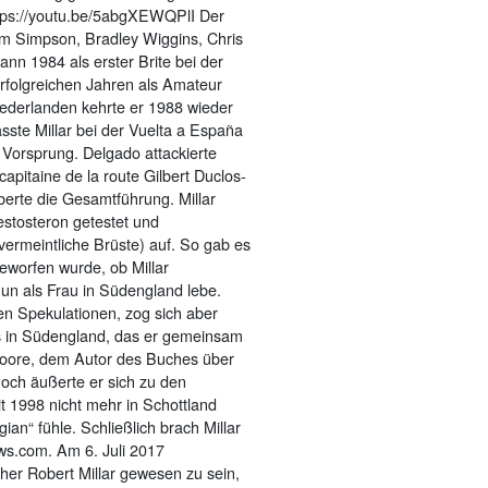
https://youtu.be/5abgXEWQPlI Der
Tom Simpson, Bradley Wiggins, Chris
nn 1984 als erster Brite bei der
rfolgreichen Jahren als Amateur
iederlanden kehrte er 1988 wieder
sste Millar bei der Vuelta a España
 Vorsprung. Delgado attackierte
pitaine de la route Gilbert Duclos-
berte die Gesamtführung. Millar
estosteron getestet und
ermeintliche Brüste) auf. So gab es
eworfen wurde, ob Millar
un als Frau in Südengland lebe.
den Spekulationen, zog sich aber
aus in Südengland, das er gemeinsam
 Moore, dem Autor des Buches über
noch äußerte er sich zu den
 1998 nicht mehr in Schottland
an“ fühle. Schließlich brach Millar
ews.com. Am 6. Juli 2017
üher Robert Millar gewesen zu sein,