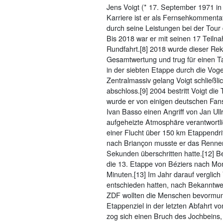
Jens Voigt (* 17. September 1971 in
Karriere ist er als Fernsehkommentat
durch seine Leistungen bei der Tour 
Bis 2018 war er mit seinen 17 Teil
Rundfahrt.[8] 2018 wurde dieser Rek
Gesamtwertung und trug für einen Ta
in der siebten Etappe durch die Voge
Zentralmassiv gelang Voigt schließli
abschloss.[9] 2004 bestritt Voigt d
wurde er von einigen deutschen Fans 
Ivan Basso einen Angriff von Jan U
aufgeheizte Atmosphäre verantwortl
einer Flucht über 150 km Etappendri
nach Briançon musste er das Rennen
Sekunden überschritten hatte.[12] B
die 13. Etappe von Béziers nach Mon
Minuten.[13] Im Jahr darauf vergli
entschieden hatten, nach Bekanntwer
ZDF wollten die Menschen bevormunde
Etappenziel in der letzten Abfahrt 
zog sich einen Bruch des Jochbeins,