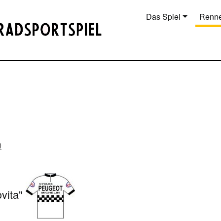
Das Spiel
Renne
0
vita"