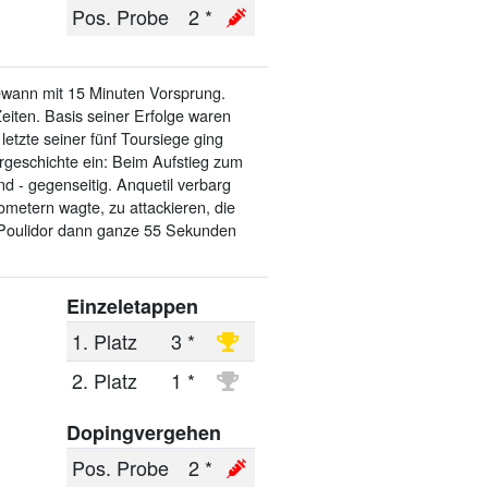
Pos. Probe
2 *
ewann mit 15 Minuten Vorsprung.
eiten. Basis seiner Erfolge waren
etzte seiner fünf Toursiege ging
rgeschichte ein: Beim Aufstieg zum
 - gegenseitig. Anquetil verbarg
ometern wagte, zu attackieren, die
n Poulidor dann ganze 55 Sekunden
Einzeletappen
1. Platz
3 *
2. Platz
1 *
Dopingvergehen
Pos. Probe
2 *