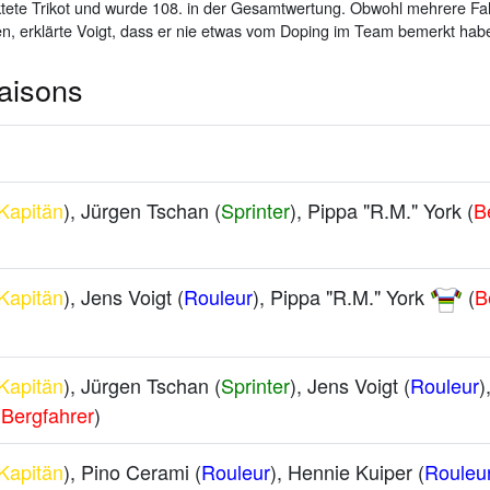
ktete Trikot und wurde 108. in der Gesamtwertung. Obwohl mehrere F
n, erklärte Voigt, dass er nie etwas vom Doping im Team bemerkt hab
aisons
Kapitän
), Jürgen Tschan (
Sprinter
), Pippa "R.M." York (
B
Kapitän
), Jens Voigt (
Rouleur
), Pippa "R.M." York
(
B
Kapitän
), Jürgen Tschan (
Sprinter
), Jens Voigt (
Rouleur
)
(
Bergfahrer
)
Kapitän
), Pino Cerami (
Rouleur
), Hennie Kuiper (
Rouleu