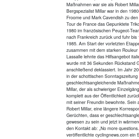
Maßnahmen war sie als Robert Millar
Bergspezialist Millar war in den 19
Froome und Mark Cavendish zu den er
Tour de France das Gepunktete Triko
1980 im französischen Peugeot-Team.
nach Frankreich zurück und fuhr bis 
1985. Am Start der vorletzten Etapp
zusammen mit dem starken Rouleur Jo
Lassalle lehnte das Hilfsangebot it
wurde mit 36 Sekunden Rückstand Ges
anschließend deklassiert. Im Jahr 2
in der schottischen Sonntagszeitung
geschlechtsangleichende Maßnahmen a
Millar, der als schwieriger Einzelgä
komplett aus der Öffentlichkeit zurü
mit seiner Freundin bewohnte. Sein
Robert Millar, eine längere Korrespo
Gerüchten, dass er geschlechtsangle
gewesen zu sein und jetzt in wärmere
den Kontakt ab: „No more questions.“
veröffentlichte cyclingnews.com ein 