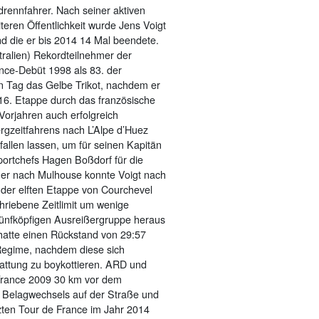
rennfahrer. Nach seiner aktiven
eren Öffentlichkeit wurde Jens Voigt
nd die er bis 2014 14 Mal beendete.
ralien) Rekordteilnehmer der
nce-Debüt 1998 als 83. der
en Tag das Gelbe Trikot, nachdem er
 16. Etappe durch das französische
 Vorjahren auch erfolgreich
rgzeitfahrens nach L’Alpe d’Huez
allen lassen, um für seinen Kapitän
portchefs Hagen Boßdorf für die
mer nach Mulhouse konnte Voigt nach
 der elften Etappe von Courchevel
riebene Zeitlimit um wenige
 fünfköpfigen Ausreißergruppe heraus
hatte einen Rückstand von 29:57
Regime, nachdem diese sich
tattung zu boykottieren. ARD und
 France 2009 30 km vor dem
s Belagwechsels auf der Straße und
tzten Tour de France im Jahr 2014